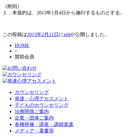
（附則）
１．本規約は、2013年1月4日から施行するものとする。
この投稿は
2013年2月21日
に
zelt
が公開しました
。
HOME
>
賛助会員
カウンセリング
発達・心理アセスメント
子どものカウンセリング
法務関係ご案内
企業・団体ご案内
各種研修・講座・講師派遣
メディア・著書等