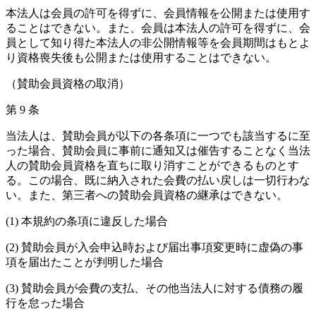
本法人は会員の許可を得ずに、会員情報を公開または使用す
ることはできない。また、会員は本法人の許可を得ずに、会
員として知り得た本法人の非公開情報等を会員期間はもとよ
り資格喪失後も公開または使用することはできない。
（賛助会員資格の取消）
第 9 条
当法人は、賛助会員が以下の各条項に一つでも該当するに至
った場合、賛助会員に事前に通知又は催告することなく当法
人の賛助会員資格を直ちに取り消すことができるものとす
る。この場合、既に納入された会費の払い戻しは一切行わな
い。また、第三者への賛助会員資格の継承はできない。
(1) 本規約の条項に違反した場合
(2) 賛助会員が入会申込時および届出事項変更時に虚偽の事
項を届出たことが判明した場合
(3) 賛助会員が会費の支払、その他当法人に対する債務の履
行を怠った場合