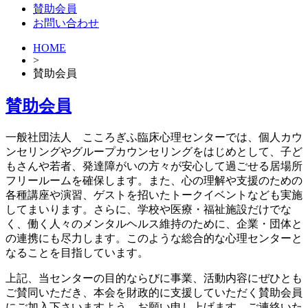
賛助会員
お問い合わせ
HOME
>
賛助会員
賛助会員
一般社団法人 こころぎふ臨床心理センターでは、個人カウ
ンセリングやグループカウンセリングをはじめとして、子ど
もさんや若者、発達障がいの方々が安心して過ごせる居場所
フリールームを確保します。また、心の理解や支援のための
各種講座や演習、ゲストを招いたトークイベントなども実施
してまいります。さらに、学校や医療・福祉施設だけでな
く、働く人々のメンタルヘルス維持のために、企業・団体と
の連携にも尽力します。このような総合的な心理センターと
なることを目指しています。
上記、当センターの目的ならびに事業、活動内容にぜひとも
ご賛同いただき、本会を財政的に支援していただく賛助会員
にご加入下さいますよう、お願い申し上げます。ご連絡いた