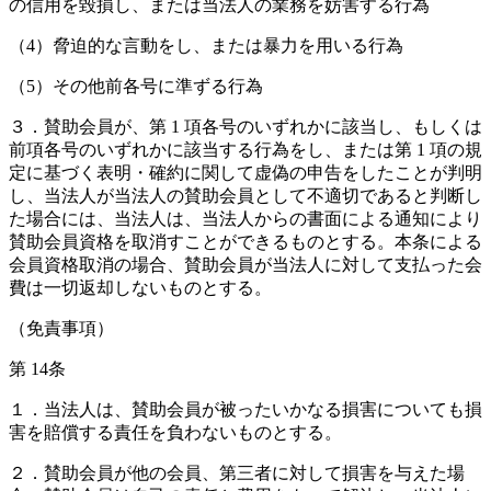
の信用を毀損し、または当法人の業務を妨害する行為
（4）脅迫的な言動をし、または暴力を用いる行為
（5）その他前各号に準ずる行為
３．賛助会員が、第 1 項各号のいずれかに該当し、もしくは
前項各号のいずれかに該当する行為をし、または第 1 項の規
定に基づく表明・確約に関して虚偽の申告をしたことが判明
し、当法人が当法人の賛助会員として不適切であると判断し
た場合には、当法人は、当法人からの書面による通知により
賛助会員資格を取消すことができるものとする。本条による
会員資格取消の場合、賛助会員が当法人に対して支払った会
費は一切返却しないものとする。
（免責事項）
第 14条
１．当法人は、賛助会員が被ったいかなる損害についても損
害を賠償する責任を負わないものとする。
２．賛助会員が他の会員、第三者に対して損害を与えた場