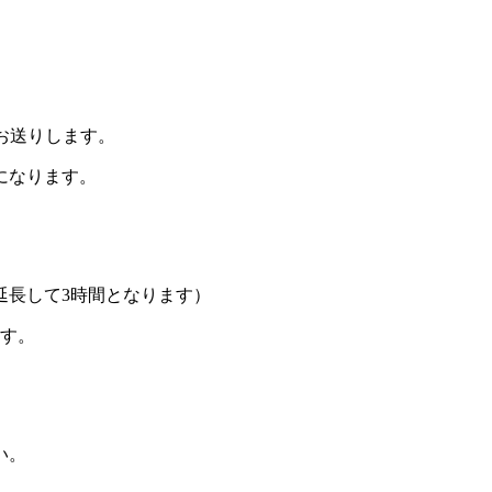
お送りします。
になります。
延長して3時間となります）
ます。
い。