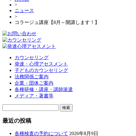
>
ニュース
>
コラージュ講座【8月～開講します！】
カウンセリング
発達・心理アセスメント
子どものカウンセリング
法務関係ご案内
企業・団体ご案内
各種研修・講座・講師派遣
メディア・著書等
検
索:
最近の投稿
各種検査の予約について
2026年8月9日