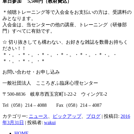
単日参加 5,500円（
教材費込
）
＊傾聴トレーニング等で入会金をお支払いの方は、受講料の
みとなります。
入会金は、当センターの他の講座、トレーニング（研修部
門）すべてに有効です。
☆ 切り抜きしても構わない、お好きな雑誌を数冊お持ちく
ださい！！
＊・。・＊・。・＊・。・＊・。・＊・。・＊・。・
＊・。・＊・。・＊
お問い合わせ・お申し込み
一般社団法人 こころぎふ臨床心理センター
〒500-8836 岐阜市西玉宮町1-22-2 ウィングE-2
Tel（058）214 – 4088 Fax（058）214 – 4087
カテゴリー:
ニュース
、
ピックアップ
、
ブログ
| 投稿日:
2016
年3月31日
|
投稿者:
wakui
HOME