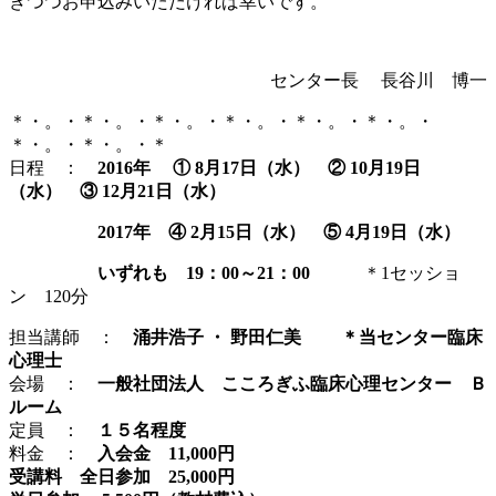
きつつお申込みいただければ幸いです。
センター長 長谷川 博一
＊・。・＊・。・＊・。・＊・。・＊・。・＊・。・
＊・。・＊・。・＊
日程 ：
2016年 ① 8月17日（水） ② 10月19
日
（水） ③ 12月21日（水）
2017年 ④ 2月15日（水） ⑤ 4月19日（水）
いずれも 19：00～21：00
＊1セッショ
ン 120分
担当講師 ：
涌井浩子 ・ 野田仁美 ＊当センター臨床
心理士
会場 ：
一般社団法人 こころぎふ臨床心理センター Ｂ
ルーム
定員 ：
１５名程度
料金 ：
入会金 11,000円
受講料 全日参加 25,000円