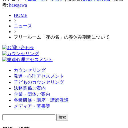
者:
hasegawa
HOME
>
ニュース
>
フリールーム「花の名」の春休み期間について
カウンセリング
発達・心理アセスメント
子どものカウンセリング
法務関係ご案内
企業・団体ご案内
各種研修・講座・講師派遣
メディア・著書等
検
索: